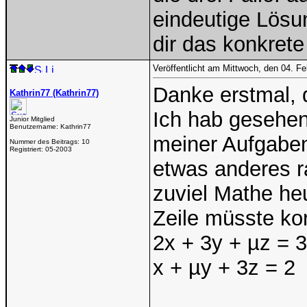
eindeutige Lösu
dir das konkret
Veröffentlicht am Mittwoch, den 04. F
Danke erstmal, 
Kathrin77 (Kathrin77)
Ich hab gesehen,
Junior Mitglied
Benutzername:
Kathrin77
meiner Aufgaben
Nummer des Beitrags:
10
Registriert:
05-2003
etwas anderes ra
zuviel Mathe heu
Zeile müsste kor
2x + 3y + µz = 3
x + µy + 3z = 2