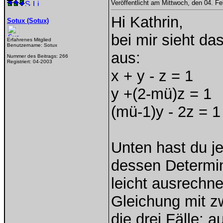
Veröffentlicht am Mittwoch, den 04. F
Hi Kathrin,
Sotux (Sotux)
bei mir sieht da
Erfahrenes Mitglied
Benutzername:
Sotux
aus:
Nummer des Beitrags:
266
Registriert:
04-2003
x + y - z = 1
y +(2-mü)z = 1
(mü-1)y - 2z = 1
Unten hast du j
dessen Determin
leicht ausrechn
Gleichung mit zw
die drei Fälle: 