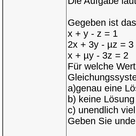
Die Aufgabe laut
Gegeben ist das
x + y - z = 1
2x + 3y - µz = 3
x + µy - 3z = 2
Für welche Wert
Gleichungssyst
a)genau eine L
b) keine Lösung
c) unendlich vi
Geben Sie unden