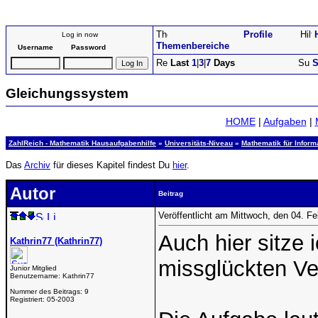
Profile
Log in now
Themenbereiche
Username
Password
Last
1
|
3
|
7
Days
S
Gleichungssystem
HOME
|
Aufgaben
|
ZahlReich - Mathematik Hausaufgabenhilfe
»
Universitäts-Niveau
»
Mathematik für Inform
Das
Archiv
für dieses Kapitel findest Du
hier
.
Autor
Beitrag
Veröffentlicht am Mittwoch, den 04. F
Auch hier sitze
Kathrin77 (Kathrin77)
missglückten Ve
Junior Mitglied
Benutzername:
Kathrin77
Nummer des Beitrags:
9
Registriert:
05-2003