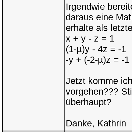
Irgendwie bereit
daraus eine Matr
erhalte als letz
x + y - z = 1
(1-µ)y - 4z = -1
-y + (-2-µ)z = -1
Jetzt komme ich 
vorgehen??? St
überhaupt?
Danke, Kathrin