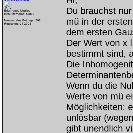
Hi,
Du brauchst nur 
Erfahrenes Mitglied
Benutzername:
Sotux
mü in der ersten
Nummer des Beitrags:
268
Registriert:
04-2003
dem ersten Gauss
Der Wert von x l
bestimmt sind, a
Die Inhomogenitä
Determinantenb
Wenn du die Null
Werte von mü ei
Möglichkeiten: 
unlösbar (wegen
gibt unendlich v