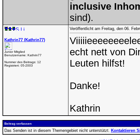
inclusive Inho
sind).
Veröffentlicht am Freitag, den 06. Feb
Viiiiieeeeeeeele
Kathrin77 (Kathrin77)
echt nett von Di
Junior Mitglied
Benutzername:
Kathrin77
Leuten hilfst!
Nummer des Beitrags:
12
Registriert:
05-2003
Danke!
Kathrin
Beitrag verfassen
Das Senden ist in diesem Themengebiet nicht unterstützt.
Kontaktieren S