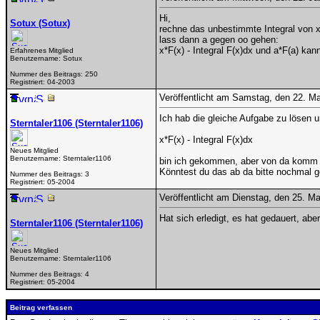
Hi,
Sotux (Sotux)
rechne das unbestimmte Integral von x*
lass dann a gegen oo gehen:
x*F(x) - Integral F(x)dx und a*F(a) kan
Erfahrenes Mitglied
Benutzername:
Sotux
Nummer des Beitrags:
250
Registriert:
04-2003
Veröffentlicht am Samstag, den 22. M
Ich hab die gleiche Aufgabe zu lösen un
Sterntaler1106 (Sterntaler1106)
x*F(x) - Integral F(x)dx
Neues Mitglied
Benutzername:
Sterntaler1106
bin ich gekommen, aber von da komm ic
Könntest du das ab da bitte nochmal g
Nummer des Beitrags:
3
Registriert:
05-2004
Veröffentlicht am Dienstag, den 25. M
Hat sich erledigt, es hat gedauert, abe
Sterntaler1106 (Sterntaler1106)
Neues Mitglied
Benutzername:
Sterntaler1106
Nummer des Beitrags:
4
Registriert:
05-2004
Beitrag verfassen