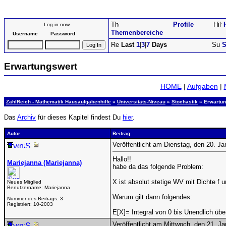
Profile
Log in now
Themenbereiche
Username
Password
Last
1
|
3
|
7
Days
S
Erwartungswert
HOME
|
Aufgaben
|
ZahlReich - Mathematik Hausaufgabenhilfe
»
Universitäts-Niveau
»
Stochastik
» Erwartun
Das
Archiv
für dieses Kapitel findest Du
hier
.
Autor
Beitrag
Veröffentlicht am Dienstag, den 20. J
Hallo!!
Mariejanna (Mariejanna)
habe da das folgende Problem:
X ist absolut stetige WV mit Dichte f u
Neues Mitglied
Benutzername:
Mariejanna
Warum gilt dann folgendes:
Nummer des Beitrags:
3
Registriert:
10-2003
E[X]= Integral von 0 bis Unendlich über
Veröffentlicht am Mittwoch, den 21. J