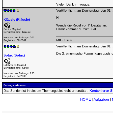
Vielen Dank im voraus.
Veröffentlicht am Donnerstag, den 01.
Hi
Kläusle (Kläusle)
Wende die Regel von l'Hospital an.
Damit kommst du zum Ziel.
Senior Mitglied
Benutzername:
Kläusle
Nummer des Beitrags:
501
MfG Klaus
Registriert:
08-2002
Veröffentlicht am Donnerstag, den 01.
Die 3. binomische Formel kann auch recht
Sotux (Sotux)
Erfahrenes Mitglied
Benutzername:
Sotux
Nummer des Beitrags:
233
Registriert:
04-2003
Beitrag verfassen
Das Senden ist in diesem Themengebiet nicht unterstützt.
Kontaktieren S
HOME
|
Aufgaben
|