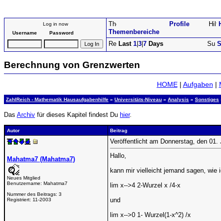
Profile
Log in now
Themenbereiche
Username
Password
Last
1
|
3
|
7
Days
S
Berechnung von Grenzwerten
HOME
|
Aufgaben
|
ZahlReich - Mathematik Hausaufgabenhilfe
»
Universitäts-Niveau
»
Analysis
»
Sonstiges
Das
Archiv
für dieses Kapitel findest Du
hier
.
Autor
Beitrag
Veröffentlicht am Donnerstag, den 01.
Hallo,
Mahatma7 (Mahatma7)
kann mir vielleicht jemand sagen, wie
Neues Mitglied
Benutzername:
Mahatma7
lim x-->4 2-Wurzel x /4-x
Nummer des Beitrags:
3
und
Registriert:
11-2003
lim x-->0 1- Wurzel(1-x^2) /x