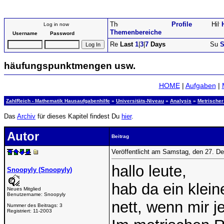
Profile
Log in now
Themenbereiche
Username
Password
Last
1
|
3
|
7
Days
S
häufungspunktmengen usw.
HOME
|
Aufgaben
|
ZahlReich - Mathematik Hausaufgabenhilfe
»
Universitäts-Niveau
»
Analysis
»
Metrische
Das
Archiv
für dieses Kapitel findest Du
hier
.
Autor
Beitrag
Veröffentlicht am Samstag, den 27. 
hallo leute,
Snoopyly (Snoopyly)
hab da ein klein
Neues Mitglied
Benutzername:
Snoopyly
nett, wenn mir 
Nummer des Beitrags:
3
Registriert:
11-2003