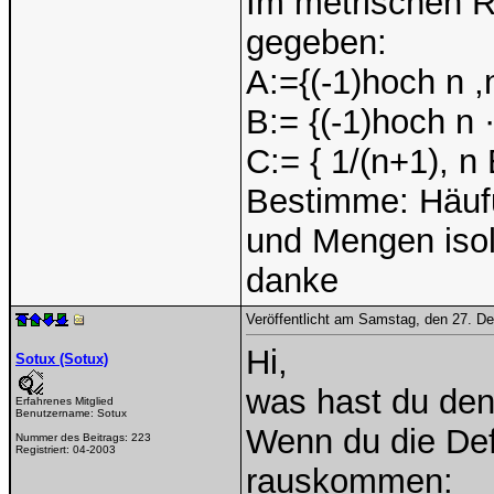
Im metrischen R
gegeben:
A:={(-1)hoch n ,
B:= {(-1)hoch n 
C:= { 1/(n+1), n
Bestimme: Häuf
und Mengen isoli
danke
Veröffentlicht am Samstag, den 27. 
Hi,
Sotux (Sotux)
was hast du den
Erfahrenes Mitglied
Benutzername:
Sotux
Wenn du die Def
Nummer des Beitrags:
223
Registriert:
04-2003
rauskommen: