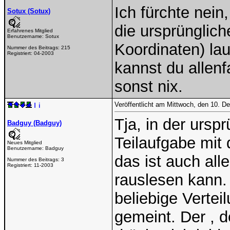
Ich fürchte nein
Sotux (Sotux)
die ursprünglich
Erfahrenes Mitglied
Benutzername:
Sotux
Koordinaten) lau
Nummer des Beitrags:
215
Registriert:
04-2003
kannst du allenf
sonst nix.
Veröffentlicht am Mittwoch, den 10. 
Tja, in der ursp
Badguy (Badguy)
Teilaufgabe mit 
Neues Mitglied
Benutzername:
Badguy
das ist auch al
Nummer des Beitrags:
3
Registriert:
11-2003
rauslesen kann.
beliebige Vertei
gemeint. Der , d