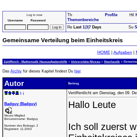
Profile
Log in now
Themenbereiche
Username
Password
Last
1
|
3
|
7
Days
S
Gemeinsame Verteilung beim Einheitskreis
HOME
|
Aufgaben
|
ZahlReich - Mathematik Hausaufgabenhilfe
»
Universitäts-Niveau
»
Stochastik
» Gemeinsa
Das
Archiv
für dieses Kapitel findest Du
hier
.
Autor
Beitrag
Veröffentlicht am Dienstag, den 09. 
Hallo Leute
Badguy (Badguy)
Neues Mitglied
Benutzername:
Badguy
Ich soll zuerst 
Nummer des Beitrags:
2
Registriert:
11-2003