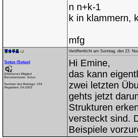
n n+k-1
k in klammern, k
mfg
Veröffentlicht am Sonntag, den 23. N
Hi Emine,
Sotux (Sotux)
das kann eigentl
Erfahrenes Mitglied
Benutzername:
Sotux
zwei letzten Üb
Nummer des Beitrags:
154
Registriert:
04-2003
gehts jetzt dar
Strukturen erke
versteckt sind. D
Beispiele vorzu