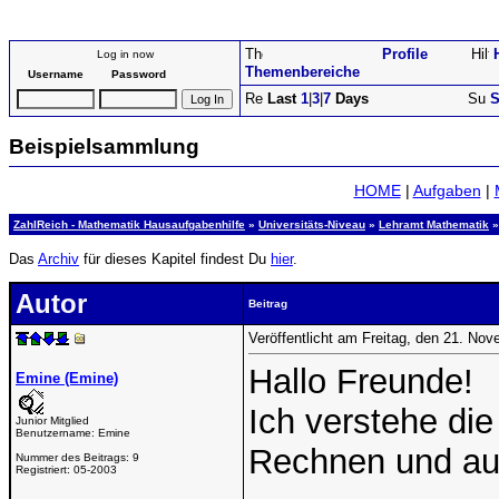
Profile
Log in now
Themenbereiche
Username
Password
Last
1
|
3
|
7
Days
S
Beispielsammlung
HOME
|
Aufgaben
|
ZahlReich - Mathematik Hausaufgabenhilfe
»
Universitäts-Niveau
»
Lehramt Mathematik
»
Das
Archiv
für dieses Kapitel findest Du
hier
.
Autor
Beitrag
Veröffentlicht am Freitag, den 21. No
Hallo Freunde!
Emine (Emine)
Ich verstehe die
Junior Mitglied
Benutzername:
Emine
Rechnen und auf 
Nummer des Beitrags:
9
Registriert:
05-2003