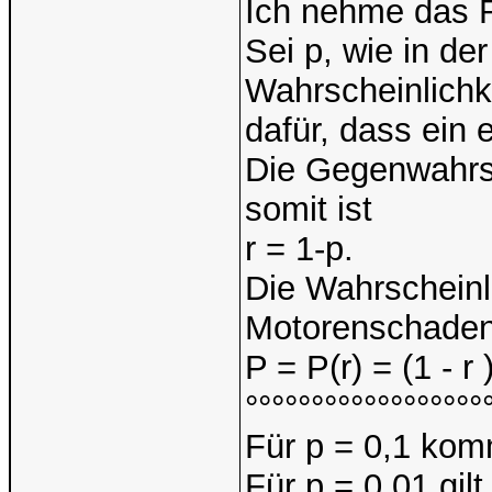
Ich nehme das R
Sei p, wie in de
Wahrscheinlichk
dafür, dass ein 
Die Gegenwahrsch
somit ist
r = 1-p.
Die Wahrscheinl
Motorenschaden 
P = P(r) = (1 - r )
°°°°°°°°°°°°°°°°°°
Für p = 0,1 kom
Für p = 0.01 gil