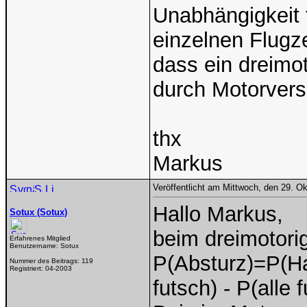
Unabhängigkeit 
einzelnen Flugz
dass ein dreimo
durch Motorvers
thx
Markus
Veröffentlicht am Mittwoch, den 29. O
Hallo Markus,
Sotux (Sotux)
beim dreimotori
Erfahrenes Mitglied
Benutzername:
Sotux
P(Absturz)=P(Ha
Nummer des Beitrags:
119
Registriert:
04-2003
futsch) - P(alle 