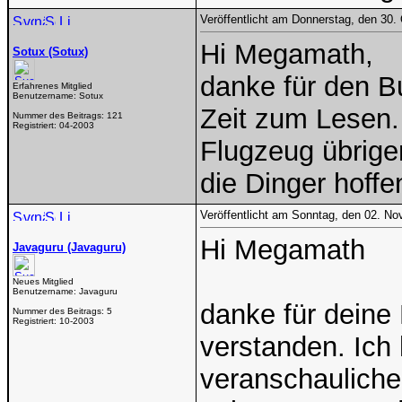
Veröffentlicht am Donnerstag, den 30.
Hi Megamath,
Sotux (Sotux)
danke für den Bu
Erfahrenes Mitglied
Benutzername:
Sotux
Zeit zum Lesen.
Nummer des Beitrags:
121
Registriert:
04-2003
Flugzeug übrige
die Dinger hoffe
Veröffentlicht am Sonntag, den 02. N
Hi Megamath
Javaguru (Javaguru)
Neues Mitglied
Benutzername:
Javaguru
danke für deine 
Nummer des Beitrags:
5
Registriert:
10-2003
verstanden. Ich
veranschaulichen