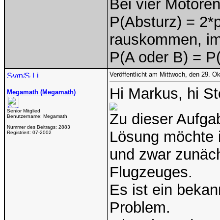
Bei vier Motoren
P(Absturz) = 2*
rauskommen, im
P(A oder B) = P(
Veröffentlicht am Mittwoch, den 29. O
Hi Markus, hi St
Megamath (Megamath)
Senior Mitglied
Zu dieser Aufgab
Benutzername:
Megamath
Nummer des Beitrags:
2883
Lösung möchte 
Registriert:
07-2002
und zwar zunäch
Flugzeuges.
Es ist ein bekan
Problem.