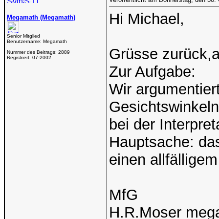
Hi Michael,
Megamath (Megamath)
Senior Mitglied
Benutzername:
Megamath
Grüsse zurück,a
Nummer des Beitrags:
2889
Registriert:
07-2002
Zur Aufgabe:
Wir argumentier
Gesichtswinkeln
bei der Interpre
Hauptsache: das
einen allfällig
MfG
H.R.Moser meg