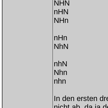
NHN
nHN
NHn
nHn
NhN
nhN
Nhn
nhn
In den ersten dr
nicht ab, da ja 