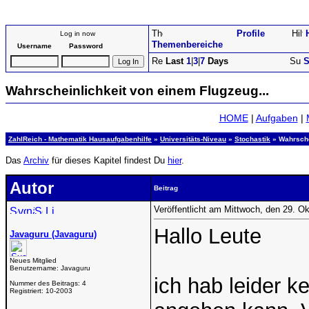
Profile
Log in now
Themenbereiche
Username
Password
Last
1
|
3
|
7
Days
S
Wahrscheinlichkeit von einem Flugzeug...
HOME
|
Aufgaben
|
ZahlReich - Mathematik Hausaufgabenhilfe
»
Universitäts-Niveau
»
Stochastik
» Wahrsche
Das
Archiv
für dieses Kapitel findest Du
hier
.
Autor
Beitrag
Veröffentlicht am Mittwoch, den 29. O
Hallo Leute
Javaguru (Javaguru)
Neues Mitglied
Benutzername:
Javaguru
ich hab leider 
Nummer des Beitrags:
4
Registriert:
10-2003