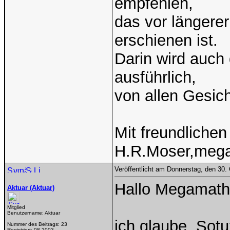
empfehlen,
das vor längerer
erschienen ist.
Darin wird auch 
ausführlich,
von allen Gesic
Mit freundliche
H.R.Moser,meg
Veröffentlicht am Donnerstag, den 30.
Hallo Megamath
Aktuar (Aktuar)
Mitglied
Benutzername:
Aktuar
ich glaube, Sotu
Nummer des Beitrags:
23
Registriert:
08-2003