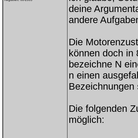
deine Argumentat
andere Aufgabens
Die Motorenzus
können doch in 
bezeichne N ein
n einen ausgefa
Bezeichnungen s
Die folgenden Z
möglich: