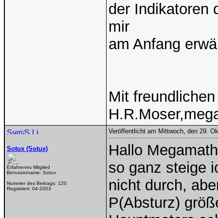
der Indikatoren 
mir
am Anfang erwä
Mit freundliche
H.R.Moser,meg
Veröffentlicht am Mittwoch, den 29. O
Hallo Megamath
Sotux (Sotux)
so ganz steige 
Erfahrenes Mitglied
Benutzername:
Sotux
nicht durch, ab
Nummer des Beitrags:
120
Registriert:
04-2003
P(Absturz) größe