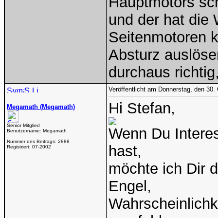
Hauptmotors scho
und der hat die 
Seitenmotoren k
Absturz auslöse
durchaus richtig
Veröffentlicht am Donnerstag, den 30.
Hi Stefan,
Megamath (Megamath)
Senior Mitglied
Wenn Du Intere
Benutzername:
Megamath
Nummer des Beitrags:
2888
hast,
Registriert:
07-2002
möchte ich Dir 
Engel,
Wahrscheinlichk