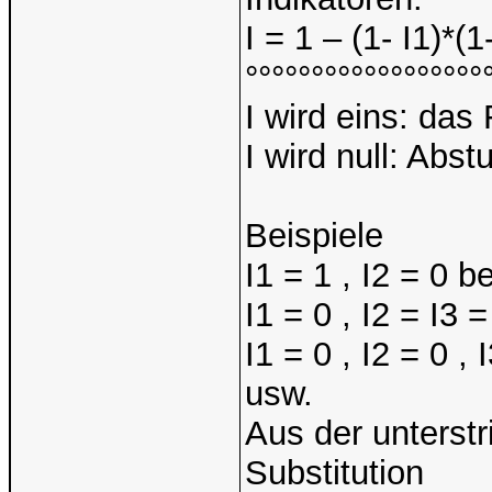
I = 1 – (1- I1)*(1-
°°°°°°°°°°°°°°°°°°
I wird eins: das 
I wird null: Abst
Beispiele
I1 = 1 , I2 = 0 b
I1 = 0 , I2 = I3 =
I1 = 0 , I2 = 0 , 
usw.
Aus der unterst
Substitution