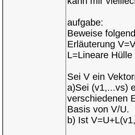
kann mir viellie
aufgabe:
Beweise folgend
Erläuterung V=V
L=Lineare Hülle
Sei V ein Vekto
a)Sei (v1,...vs) 
verschiedenen E
Basis von V/U.
b) Ist V=U+L(v1,