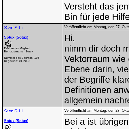
Versteht das je
Bin für jede Hil
Veröffentlicht am Montag, den 27. Ok
Hi,
Sotux (Sotux)
nimm dir doch m
Erfahrenes Mitglied
Benutzername:
Sotux
Vektorraum wie 
Nummer des Beitrags:
105
Registriert:
04-2003
Ebene darin, vie
der Begriffe kla
Definitionen an
allgemein nachr
Veröffentlicht am Montag, den 27. Ok
Bei a ist übrig
Sotux (Sotux)