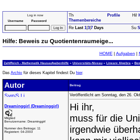
Profile
Log in now
Themenbereiche
Username
Password
Last
1
|
3
|
7
Days
S
Hilfe: Beweis zu Quotientenraumeige...
HOME
|
Aufgaben
|
ZahlReich - Mathematik Hausaufgabenhilfe
»
Universitäts-Niveau
»
Lineare Algebra
»
Bew
Das
Archiv
für dieses Kapitel findest Du
hier
.
Autor
Beitrag
Veröffentlicht am Sonntag, den 26. Ok
Hi ihr,
Dreaminggirl (Dreaminggirl)
muss für die U
Mitglied
Benutzername:
Dreaminggirl
irgendwie überha
Nummer des Beitrags:
11
Registriert:
04-2003