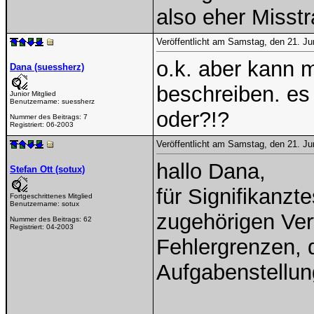
also eher Misst
Veröffentlicht am Samstag, den 21. Ju
o.k. aber kann 
Dana (suessherz)
beschreiben. es 
Junior Mitglied
Benutzername:
suessherz
oder?!?
Nummer des Beitrags:
7
Registriert:
06-2003
Veröffentlicht am Samstag, den 21. Ju
hallo Dana,
Stefan Ott (sotux)
für Signifikanzt
Fortgeschrittenes Mitglied
Benutzername:
sotux
zugehörigen Ver
Nummer des Beitrags:
62
Registriert:
04-2003
Fehlergrenzen, d
Aufgabenstellung