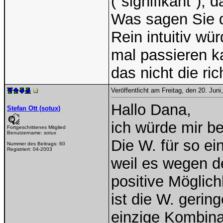
("signifikant"),
Was sagen Sie 
Rein intuitiv w
mal passieren k
das nicht die ric
Veröffentlicht am Freitag, den 20. Jun
Hallo Dana,
Stefan Ott (sotux)
ich würde mir b
Fortgeschrittenes Mitglied
Benutzername:
sotux
Die W. für so ei
Nummer des Beitrags:
60
Registriert:
04-2003
weil es wegen d
positive Möglich
ist die W. gering
einzige Kombinat