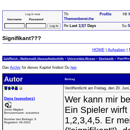
Profile
Log in now
Themenbereiche
Username
Password
Last
1
|
3
|
7
Days
S
Signifikant???
HOME
|
Aufgaben
|
ZahlReich - Mathematik Hausaufgabenhilfe
»
Universitäts-Niveau
»
Stochastik
» Signifik
Das
Archiv
für dieses Kapitel findest Du
hier
.
Autor
Beitrag
Veröffentlicht am Freitag, den 20. Jun
Wer kann mir be
Dana (suessherz)
Ein Spieler wirf
Junior Mitglied
Benutzername:
suessherz
1,2,3,4,5. Er me
Nummer des Beitrags:
6
Registriert:
06-2003