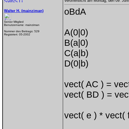
Veröffentlicht am Montag, den 09. Jun
oBdA
Walter H. (mainziman)
Senior Mitglied
Benutzername:
mainziman
A(0|0)
Nummer des Beitrags:
529
Registriert:
05-2002
B(a|0)
C(a|b)
D(0|b)
vect( AC ) = vect(
vect( BD ) = vect(
vect( e ) * vect( 