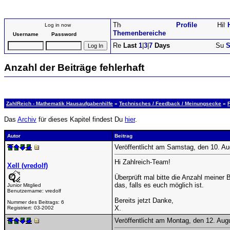
Profile
Log in now
Themenbereiche
Username
Password
Last
1
|
3
|
7
Days
S
Anzahl der Beiträge fehlerhaft
ZahlReich - Mathematik Hausaufgabenhilfe
»
Technisches / Feedback / Meinungsecke
»
Das
Archiv
für dieses Kapitel findest Du
hier
.
Autor
Beitrag
Veröffentlicht am Samstag, den 10. A
Hi Zahlreich-Team!
Xell (vredolf)
Überprüft mal bitte die Anzahl meiner B
das, falls es euch möglich ist.
Junior Mitglied
Benutzername:
vredolf
Bereits jetzt Danke,
Nummer des Beitrags:
6
X.
Registriert:
03-2002
Veröffentlicht am Montag, den 12. Au