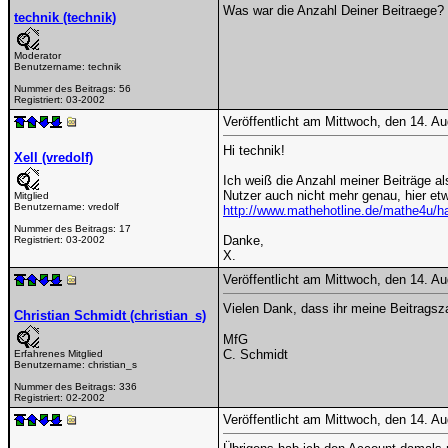
Was war die Anzahl Deiner Beitraege? 
technik (technik)
Moderator
Benutzername:
technik
Nummer des Beitrags:
56
Registriert:
03-2002
Veröffentlicht am Mittwoch, den 14. A
Hi technik!
Xell (vredolf)
Ich weiß die Anzahl meiner Beiträge als 
Nutzer auch nicht mehr genau, hier et
Mitglied
Benutzername:
vredolf
http://www.mathehotline.de/mathe4u
Nummer des Beitrags:
17
Danke,
Registriert:
03-2002
X.
Veröffentlicht am Mittwoch, den 14. A
Vielen Dank, dass ihr meine Beitragsza
Christian Schmidt (christian_s)
MfG
C. Schmidt
Erfahrenes Mitglied
Benutzername:
christian_s
Nummer des Beitrags:
336
Registriert:
02-2002
Veröffentlicht am Mittwoch, den 14. A