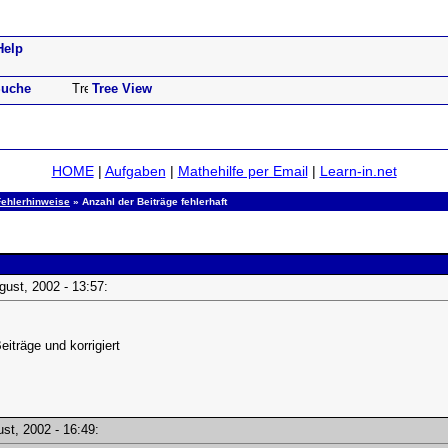
Help
uche
Tree View
HOME
|
Aufgaben
|
Mathehilfe per Email
|
Learn-in.net
Fehlerhinweise
» Anzahl der Beiträge fehlerhaft
ugust, 2002 - 13:57:
eiträge und korrigiert
gust, 2002 - 16:49: