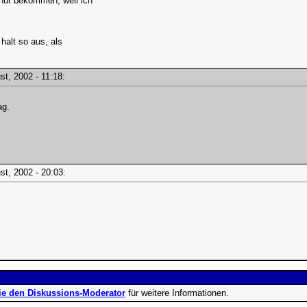
nur bekommen, weil ich
 halt so aus, als
gust, 2002 - 11:18:
ag.
gust, 2002 - 20:03:
ie den Diskussions-Moderator
für weitere Informationen.