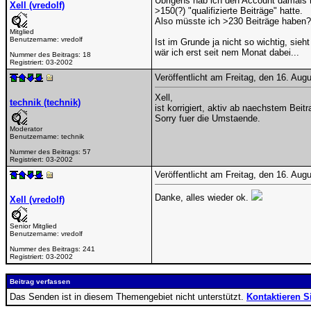
Übrigens hab ich den Account damals 
Xell (vredolf)
>150(?) "qualifizierte Beiträge" hatte.
Also müsste ich >230 Beiträge haben?
Mitglied
Benutzername:
vredolf
Ist im Grunde ja nicht so wichtig, sieht
wär ich erst seit nem Monat dabei...
Nummer des Beitrags:
18
Registriert:
03-2002
Veröffentlicht am Freitag, den 16. Au
Xell,
technik (technik)
ist korrigiert, aktiv ab naechstem Beitr
Sorry fuer die Umstaende.
Moderator
Benutzername:
technik
Nummer des Beitrags:
57
Registriert:
03-2002
Veröffentlicht am Freitag, den 16. Au
Danke, alles wieder ok.
Xell (vredolf)
Senior Mitglied
Benutzername:
vredolf
Nummer des Beitrags:
241
Registriert:
03-2002
Beitrag verfassen
Das Senden ist in diesem Themengebiet nicht unterstützt.
Kontaktieren S