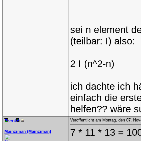
sei n element de
(teilbar: I) also:
2 I (n^2-n)
ich dachte ich 
einfach die erste
helfen?? wäre su
Veröffentlicht am Montag, den 07. No
7 * 11 * 13 = 10
Mainziman (Mainziman)