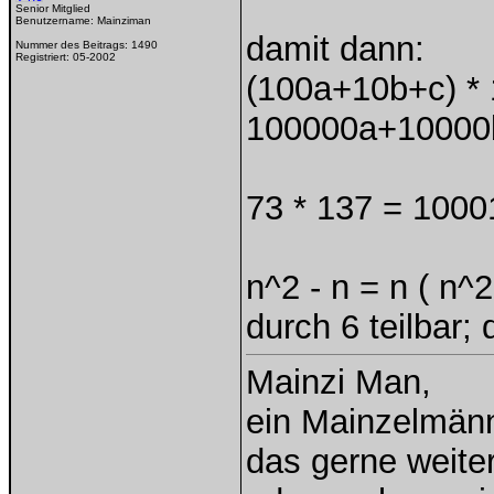
Senior Mitglied
Benutzername:
Mainziman
damit dann:
Nummer des Beitrags:
1490
Registriert:
05-2002
(100a+10b+c) *
100000a+10000
73 * 137 = 1000
n^2 - n = n ( n^2 
durch 6 teilbar;
Mainzi Man,
ein Mainzelmän
das gerne weiterh