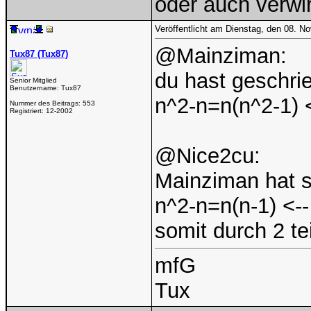
oder auch verwi
Veröffentlicht am Dienstag, den 08. 
@Mainziman:
Tux87 (Tux87)
du hast geschri
Senior Mitglied
Benutzername:
Tux87
n^2-n=n(n^2-1) 
Nummer des Beitrags:
553
Registriert:
12-2002
@Nice2cu:
Mainziman hat s
n^2-n=n(n-1) <--
somit durch 2 tei
mfG
Tux