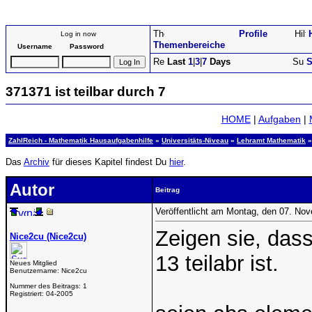
Profile
Log in now
Themenbereiche
Username
Password
Last
1
|
3
|
7
Days
S
371371 ist teilbar durch 7
HOME
|
Aufgaben
|
ZahlReich - Mathematik Hausaufgabenhilfe
»
Universitäts-Niveau
»
Lehramt Mathematik
»
Das
Archiv
für dieses Kapitel findest Du
hier
.
Autor
Beitrag
Veröffentlicht am Montag, den 07. No
Zeigen sie, das
Nice2cu (Nice2cu)
13 teilabr ist.
Neues Mitglied
Benutzername:
Nice2cu
Nummer des Beitrags:
1
Registriert:
04-2005