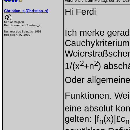
Veröffentlicht am Montag, den 20. De
Hi Ferdi
Christian_s (Christian_s)
Senior Mitglied
Benutzername:
Christian_s
Ich merke gerad
Nummer des Beitrags:
1698
Registriert:
02-2002
Cauchykriterium
Weierstraßschen 
2
2
1/(x
+n
) absch
Oder allgemeine
Funktionen. Weit
eine absolut ko
gelten: |f
(x)|
£
c
n
n