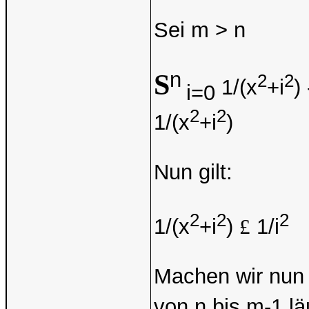
Sei m > n
n
S
2
2
1/(x
+i
)
i=0
2
2
1/(x
+i
)
Nun gilt:
2
2
2
1/(x
+i
)
£
1/i
Machen wir nun 
von n bis m-1 lä