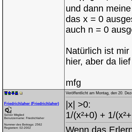
und dann meine
das x = 0 ausg
auch n = 0 aus
Natürlich ist m
hier, aber da lie
mfg
Veröffentlicht am Montag, den 20. De
|x| >0:
Friedrichlaher (Friedrichlaher)
1/(x²+0) + 1/(x²+
Senior Mitglied
Benutzername:
Friedrichlaher
Nummer des Beitrags:
2562
Wenn das Erlern
Registriert:
02-2002