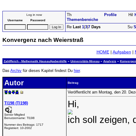
Profile
Log in now
Themenbereiche
Username
Password
Last
1
|
3
|
7
Days
S
Konvergenz nach Weierstraß
HOME
|
Aufgaben
|
ZahlReich - Mathematik Hausaufgabenhilfe
»
Universitäts-Niveau
»
Analysis
»
Konvergen
Das
Archiv
für dieses Kapitel findest Du
hier
.
Autor
Beitrag
Veröffentlicht am Montag, den 20. De
Hi,
Tl198 (Tl198)
Senior Mitglied
ich soll zeigen, 
Benutzername:
Tl198
Nummer des Beitrags:
1717
Registriert:
10-2002