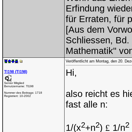
Erfindung wieder
für Erraten, für
[Aus dem Vorwor
Schliessen, Bd. 
Mathematik" vo
Veröffentlicht am Montag, den 20. De
Hi,
Tl198 (Tl198)
Senior Mitglied
Benutzername:
Tl198
also reicht es hi
Nummer des Beitrags:
1718
Registriert:
10-2002
fast alle n:
2
2
2
1/(x
+n
)
£
1/n