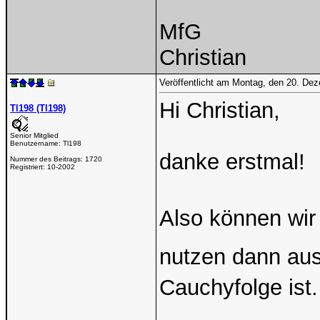
MfG
Christian
Veröffentlicht am Montag, den 20. De
Hi Christian,
Tl198 (Tl198)
Senior Mitglied
Benutzername:
Tl198
danke erstmal!
Nummer des Beitrags:
1720
Registriert:
10-2002
Also können wir
nutzen dann aus
Cauchyfolge ist.