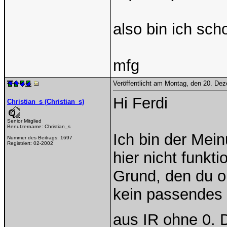
also bin ich scho
mfg
Veröffentlicht am Montag, den 20. De
Hi Ferdi
Christian_s (Christian_s)
Senior Mitglied
Benutzername:
Christian_s
Ich bin der Mei
Nummer des Beitrags:
1697
Registriert:
02-2002
hier nicht funkt
Grund, den du o
kein passendes
aus IR ohne 0. 