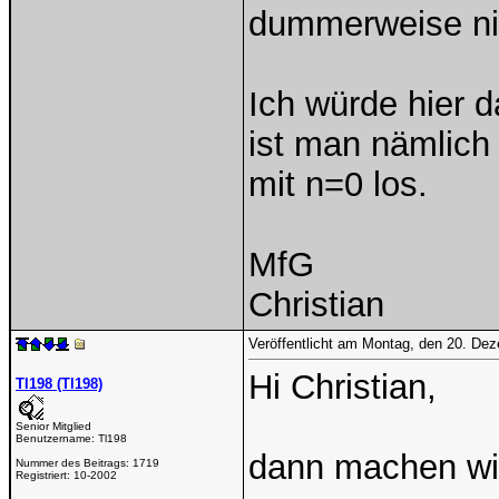
dummerweise nic
Ich würde hier 
ist man nämlic
mit n=0 los.
MfG
Christian
Veröffentlicht am Montag, den 20. De
Hi Christian,
Tl198 (Tl198)
Senior Mitglied
Benutzername:
Tl198
dann machen wir
Nummer des Beitrags:
1719
Registriert:
10-2002