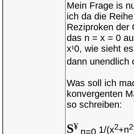
Mein Frage is nur
ich da die Reih
Reziproken der Q
das n = x = 0 a
x
¹
0, wie sieht 
dann unendlich o
Was soll ich ma
konvergenten Ma
so schreiben:
¥
S
2
2
1/(x
+n
n=0