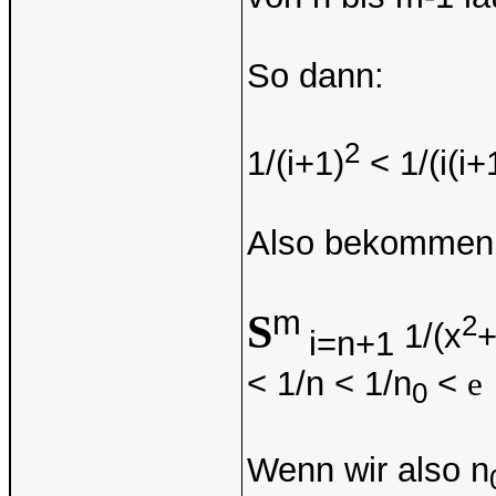
So dann:
2
1/(i+1)
< 1/(i(i+1
Also bekommen 
m
S
2
1/(x
+
i=n+1
< 1/n < 1/n
<
e
0
Wenn wir also n