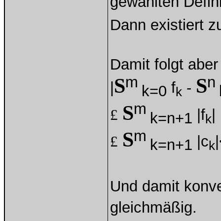
gewählten Defini
Dann existiert 
Damit folgt aber
m
n
S
S
|
f
-
k=0
k
m
S
£
|f
|
k=n+1
k
m
S
£
|c
k=n+1
k
Und damit konve
gleichmäßig.