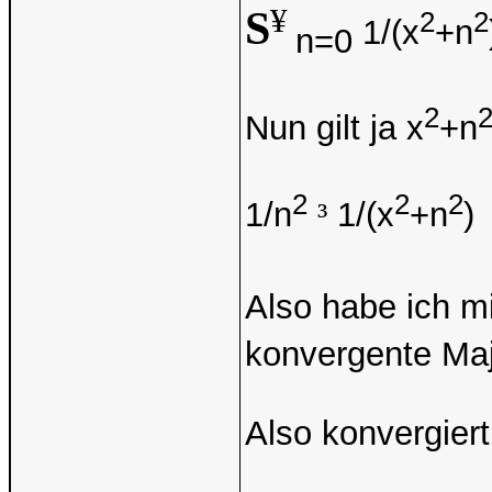
¥
S
2
2
1/(x
+n
n=0
2
Nun gilt ja x
+n
2
2
2
1/n
³
1/(x
+n
)
Also habe ich m
konvergente Maj
Also konvergiert