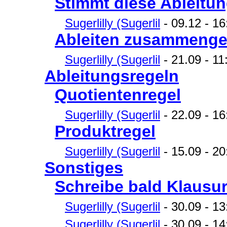
Stimmt diese Ableitun
Sugerlilly (Sugerlil
- 09.12 - 16
Ableiten zusammenges
Sugerlilly (Sugerlil
- 21.09 - 11
Ableitungsregeln
Quotientenregel
Sugerlilly (Sugerlil
- 22.09 - 16
Produktregel
Sugerlilly (Sugerlil
- 15.09 - 20:
Sonstiges
Schreibe bald Klausur
Sugerlilly (Sugerlil
- 30.09 - 13:
Sugerlilly (Sugerlil
- 30.09 - 14