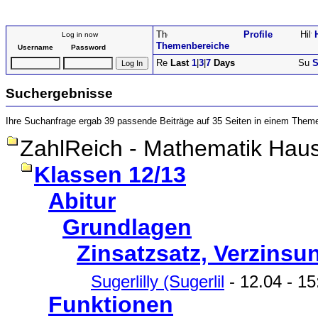
Profile
Log in now
Themenbereiche
Username
Password
Last
1
|
3
|
7
Days
S
Suchergebnisse
Ihre Suchanfrage ergab 39 passende Beiträge auf 35 Seiten in einem Them
ZahlReich - Mathematik Haus
Klassen 12/13
Abitur
Grundlagen
Zinsatzsatz, Verzinsu
Sugerlilly (Sugerlil
- 12.04 - 15
Funktionen