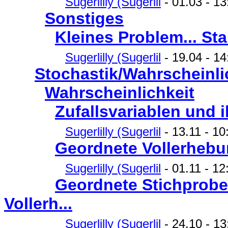
Sugerlilly (Sugerlil
- 01.03 - 13
Sonstiges
Kleines Problem... St
Sugerlilly (Sugerlil
- 19.04 - 14
Stochastik/Wahrscheinli
Wahrscheinlichkeit
Zufallsvariablen und 
Sugerlilly (Sugerlil
- 13.11 - 10
Geordnete Vollerhebu
Sugerlilly (Sugerlil
- 01.11 - 12
Geordnete Stichprobe
Vollerh...
Sugerlilly (Sugerlil
- 24.10 - 13