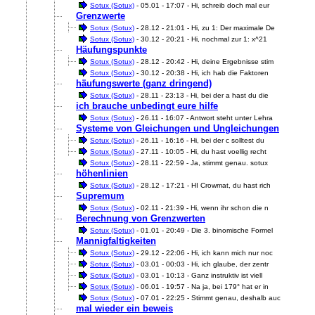
Sotux (Sotux)
- 05.01 - 17:07 - Hi, schreib doch mal eur
Grenzwerte
Sotux (Sotux)
- 28.12 - 21:01 - Hi, zu 1: Der maximale De
Sotux (Sotux)
- 30.12 - 20:21 - Hi, nochmal zur 1: x^21
Häufungspunkte
Sotux (Sotux)
- 28.12 - 20:42 - Hi, deine Ergebnisse stim
Sotux (Sotux)
- 30.12 - 20:38 - Hi, ich hab die Faktoren
häufungswerte (ganz dringend)
Sotux (Sotux)
- 28.11 - 23:13 - Hi, bei der a hast du die
ich brauche unbedingt eure hilfe
Sotux (Sotux)
- 26.11 - 16:07 - Antwort steht unter Lehra
Systeme von Gleichungen und Ungleichungen
Sotux (Sotux)
- 26.11 - 16:16 - Hi, bei der c solltest du
Sotux (Sotux)
- 27.11 - 10:05 - Hi, du hast voellig recht
Sotux (Sotux)
- 28.11 - 22:59 - Ja, stimmt genau. sotux
höhenlinien
Sotux (Sotux)
- 28.12 - 17:21 - HI Crowmat, du hast rich
Supremum
Sotux (Sotux)
- 02.11 - 21:39 - Hi, wenn ihr schon die n
Berechnung von Grenzwerten
Sotux (Sotux)
- 01.01 - 20:49 - Die 3. binomische Formel
Mannigfaltigkeiten
Sotux (Sotux)
- 29.12 - 22:06 - Hi, ich kann mich nur noc
Sotux (Sotux)
- 03.01 - 00:03 - Hi, ich glaube, der zentr
Sotux (Sotux)
- 03.01 - 10:13 - Ganz instruktiv ist viell
Sotux (Sotux)
- 06.01 - 19:57 - Na ja, bei 179° hat er in
Sotux (Sotux)
- 07.01 - 22:25 - Stimmt genau, deshalb auc
mal wieder ein beweis