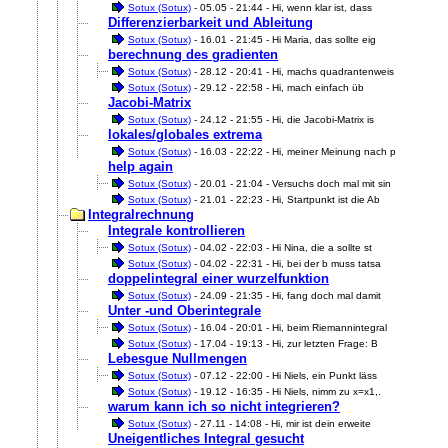
Sotux (Sotux)
- 05.05 - 21:44 - Hi, wenn klar ist, dass
Differenzierbarkeit und Ableitung
Sotux (Sotux)
- 16.01 - 21:45 - Hi Maria, das sollte eig
berechnung des gradienten
Sotux (Sotux)
- 28.12 - 20:41 - Hi, machs quadrantenweis
Sotux (Sotux)
- 29.12 - 22:58 - Hi, mach einfach üb
Jacobi-Matrix
Sotux (Sotux)
- 24.12 - 21:55 - Hi, die Jacobi-Matrix is
lokales/globales extrema
Sotux (Sotux)
- 16.03 - 22:22 - Hi, meiner Meinung nach p
help again
Sotux (Sotux)
- 20.01 - 21:04 - Versuchs doch mal mit sin
Sotux (Sotux)
- 21.01 - 22:23 - Hi, Startpunkt ist die Ab
Integralrechnung
Integrale kontrollieren
Sotux (Sotux)
- 04.02 - 22:03 - Hi Nina, die a sollte st
Sotux (Sotux)
- 04.02 - 22:31 - Hi, bei der b muss tatsa
doppelintegral einer wurzelfunktion
Sotux (Sotux)
- 24.09 - 21:35 - Hi, fang doch mal damit
Unter -und Oberintegrale
Sotux (Sotux)
- 16.04 - 20:01 - Hi, beim Riemannintegral
Sotux (Sotux)
- 17.04 - 19:13 - Hi, zur letzten Frage: B
Lebesgue Nullmengen
Sotux (Sotux)
- 07.12 - 22:00 - Hi Niels, ein Punkt läss
Sotux (Sotux)
- 19.12 - 16:35 - Hi Niels, nimm zu x=x1,.
warum kann ich so nicht integrieren?
Sotux (Sotux)
- 27.11 - 14:08 - Hi, mir ist dein erweite
Uneigentliches Integral gesucht