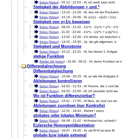
Sotux (Sotux)
- 05.12 - 22:03 - Hi, ich weiß zwar nicht
Stetigkeit der Abbildungen + und *
Sotux (Sotux)
- 13.10 - 21:26 - Hi, das mit der Produktm
Sotux (Sotux)
- 15.10 - 20:06 - Hi, |x1y1 - x2y2| = |x1y
Stetigkeit von y=1/x beweisen
Sotux (Sotux)
- 08.02 - 21:32 - 1/x^n - 1/y^n = y^n - x^n
Sotux (Sotux)
- 11.02 - 22:44 - 1/x^n - 1/y^n = y-x[y^n-1
Sotux (Sotux)
- 13.02 - 22:40 - Ich denke, ein bisschen v
Sotux (Sotux)
- 14.02 - 15:50 - Ja, die gilt allgemein, e
Stetigkeit und Monotonie
Sotux (Sotux)
- 10.12 - 21:31 - Hi, bei deiner 1. Aufgab
stetige Funktion
Stefan Ott (sotux)
- 15.06 - 09:11 - Hi, deine Funktion ist n
Differentialrechnung
Differentialgleichung
Sotux (Sotux)
- 10.06 - 20:15 - Hi, so wie die Aufgabe d
Ableitungen kontrollieren
Sotux (Sotux)
- 04.02 - 21:53 - Hi Yvonne, die 1 und die
Sotux (Sotux)
- 04.02 - 22:05 - Hi, ich wuesste nicht wa
Wo ist Funktion differenzierbar?
Sotux (Sotux)
- 23.01 - 17:55 - Hi Nina, sin und cos sin
Ableitungen zuordnen (nur Kontrolle)
Sotux (Sotux)
- 22.01 - 18:44 - Stimmt ! sotux
globales oder lokales Minimum?
Sotux (Sotux)
- 08.09 - 21:42 - Hi Anabel etc, schreib f
Eulersche Homogenitätsrelation
Sotux (Sotux)
- 29.07 - 16:46 - Hi, mit f0=0 ist eine Ri
globale bzw lokale extrema!