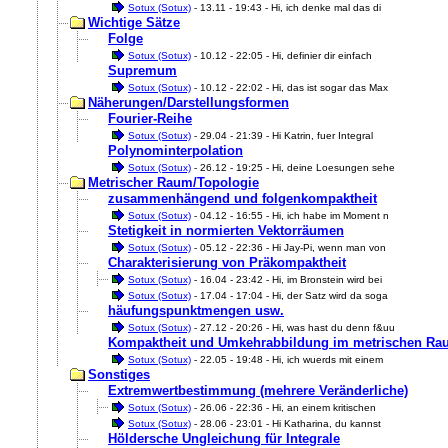
Sotux (Sotux)
- 13.11 - 19:43 - Hi, ich denke mal das di
Wichtige Sätze
Folge
Sotux (Sotux)
- 10.12 - 22:05 - Hi, definier dir einfach
Supremum
Sotux (Sotux)
- 10.12 - 22:02 - Hi, das ist sogar das Max
Näherungen/Darstellungsformen
Fourier-Reihe
Sotux (Sotux)
- 29.04 - 21:39 - Hi Katrin, fuer Integral
Polynominterpolation
Sotux (Sotux)
- 26.12 - 19:25 - Hi, deine Loesungen sehe
Metrischer Raum/Topologie
zusammenhängend und folgenkompaktheit
Sotux (Sotux)
- 04.12 - 16:55 - Hi, ich habe im Moment n
Stetigkeit in normierten Vektorräumen
Sotux (Sotux)
- 05.12 - 22:36 - Hi Jay-Pi, wenn man von
Charakterisierung von Präkompaktheit
Sotux (Sotux)
- 16.04 - 23:42 - Hi, im Bronstein wird bei
Sotux (Sotux)
- 17.04 - 17:04 - Hi, der Satz wird da soga
häufungspunktmengen usw.
Sotux (Sotux)
- 27.12 - 20:26 - Hi, was hast du denn f&uu
Kompaktheit und Umkehrabbildung im metrischen Ra
Sotux (Sotux)
- 22.05 - 19:48 - Hi, ich wuerds mit einem
Sonstiges
Extremwertbestimmung (mehrere Veränderliche)
Sotux (Sotux)
- 26.06 - 22:36 - Hi, an einem kritischen
Sotux (Sotux)
- 28.06 - 23:01 - Hi Katharina, du kannst
Höldersche Ungleichung für Integrale