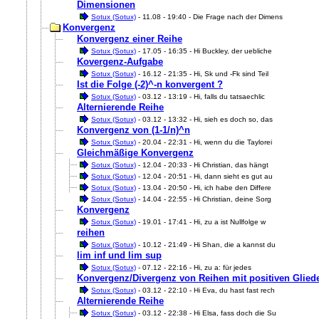
Dimensionen
Sotux (Sotux)
- 11.08 - 19:40 - Die Frage nach der Dimens
Konvergenz
Konvergenz einer Reihe
Sotux (Sotux)
- 17.05 - 16:35 - Hi Buckley, der uebliche
Kovergenz-Aufgabe
Sotux (Sotux)
- 16.12 - 21:35 - Hi, Sk und -Fk sind Teil
Ist die Folge (-2)^-n konvergent ?
Sotux (Sotux)
- 03.12 - 13:19 - Hi, falls du tatsaechlic
Alternierende Reihe
Sotux (Sotux)
- 03.12 - 13:32 - Hi, sieh es doch so, das
Konvergenz von (1-1/n)^n
Sotux (Sotux)
- 20.04 - 22:31 - Hi, wenn du die Taylorei
Gleichmäßige Konvergenz
Sotux (Sotux)
- 12.04 - 20:33 - Hi Christian, das hängt
Sotux (Sotux)
- 12.04 - 20:51 - Hi, dann sieht es gut au
Sotux (Sotux)
- 13.04 - 20:50 - Hi, ich habe den Differe
Sotux (Sotux)
- 14.04 - 22:55 - Hi Christian, deine Sorg
Konvergenz
Sotux (Sotux)
- 19.01 - 17:41 - Hi, zu a ist Nullfolge w
reihen
Sotux (Sotux)
- 10.12 - 21:49 - Hi Shan, die a kannst du
lim inf und lim sup
Sotux (Sotux)
- 07.12 - 22:16 - Hi, zu a: für jedes
Konvergenz/Divergenz von Reihen mit positiven Glied
Sotux (Sotux)
- 03.12 - 22:10 - Hi Eva, du hast fast rech
Alternierende Reihe
Sotux (Sotux)
- 03.12 - 22:38 - Hi Elsa, fass doch die Su