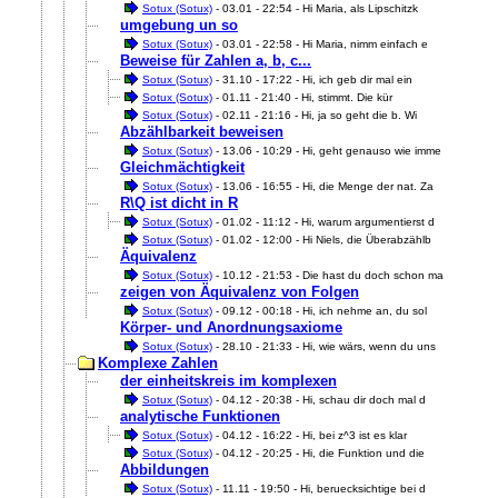
Sotux (Sotux)
- 03.01 - 22:54 - Hi Maria, als Lipschitzk
umgebung un so
Sotux (Sotux)
- 03.01 - 22:58 - Hi Maria, nimm einfach e
Beweise für Zahlen a, b, c...
Sotux (Sotux)
- 31.10 - 17:22 - Hi, ich geb dir mal ein
Sotux (Sotux)
- 01.11 - 21:40 - Hi, stimmt. Die kür
Sotux (Sotux)
- 02.11 - 21:16 - Hi, ja so geht die b. Wi
Abzählbarkeit beweisen
Sotux (Sotux)
- 13.06 - 10:29 - Hi, geht genauso wie imme
Gleichmächtigkeit
Sotux (Sotux)
- 13.06 - 16:55 - Hi, die Menge der nat. Za
R\Q ist dicht in R
Sotux (Sotux)
- 01.02 - 11:12 - Hi, warum argumentierst d
Sotux (Sotux)
- 01.02 - 12:00 - Hi Niels, die Überabzählb
Äquivalenz
Sotux (Sotux)
- 10.12 - 21:53 - Die hast du doch schon ma
zeigen von Äquivalenz von Folgen
Sotux (Sotux)
- 09.12 - 00:18 - Hi, ich nehme an, du sol
Körper- und Anordnungsaxiome
Sotux (Sotux)
- 28.10 - 21:33 - Hi, wie wärs, wenn du uns
Komplexe Zahlen
der einheitskreis im komplexen
Sotux (Sotux)
- 04.12 - 20:38 - Hi, schau dir doch mal d
analytische Funktionen
Sotux (Sotux)
- 04.12 - 16:22 - Hi, bei z^3 ist es klar
Sotux (Sotux)
- 04.12 - 20:25 - Hi, die Funktion und die
Abbildungen
Sotux (Sotux)
- 11.11 - 19:50 - Hi, beruecksichtige bei d