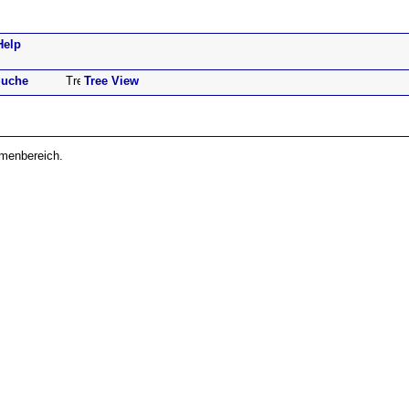
Help
uche
Tree View
emenbereich.