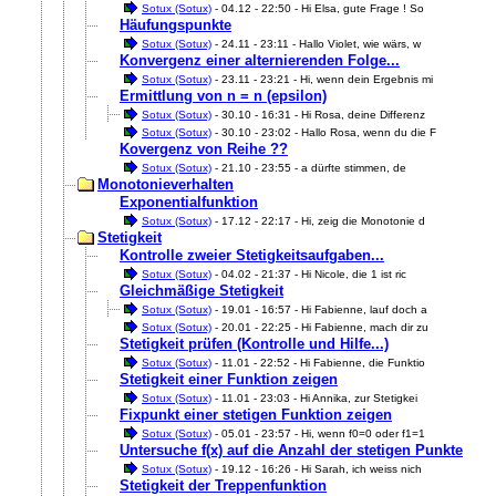
Sotux (Sotux)
- 04.12 - 22:50 - Hi Elsa, gute Frage ! So
Häufungspunkte
Sotux (Sotux)
- 24.11 - 23:11 - Hallo Violet, wie wärs, w
Konvergenz einer alternierenden Folge...
Sotux (Sotux)
- 23.11 - 23:21 - Hi, wenn dein Ergebnis mi
Ermittlung von n = n (epsilon)
Sotux (Sotux)
- 30.10 - 16:31 - Hi Rosa, deine Differenz
Sotux (Sotux)
- 30.10 - 23:02 - Hallo Rosa, wenn du die F
Kovergenz von Reihe ??
Sotux (Sotux)
- 21.10 - 23:55 - a dürfte stimmen, de
Monotonieverhalten
Exponentialfunktion
Sotux (Sotux)
- 17.12 - 22:17 - Hi, zeig die Monotonie d
Stetigkeit
Kontrolle zweier Stetigkeitsaufgaben...
Sotux (Sotux)
- 04.02 - 21:37 - Hi Nicole, die 1 ist ric
Gleichmäßige Stetigkeit
Sotux (Sotux)
- 19.01 - 16:57 - Hi Fabienne, lauf doch a
Sotux (Sotux)
- 20.01 - 22:25 - Hi Fabienne, mach dir zu
Stetigkeit prüfen (Kontrolle und Hilfe...)
Sotux (Sotux)
- 11.01 - 22:52 - Hi Fabienne, die Funktio
Stetigkeit einer Funktion zeigen
Sotux (Sotux)
- 11.01 - 23:03 - Hi Annika, zur Stetigkei
Fixpunkt einer stetigen Funktion zeigen
Sotux (Sotux)
- 05.01 - 23:57 - Hi, wenn f0=0 oder f1=1
Untersuche f(x) auf die Anzahl der stetigen Punkte
Sotux (Sotux)
- 19.12 - 16:26 - Hi Sarah, ich weiss nich
Stetigkeit der Treppenfunktion