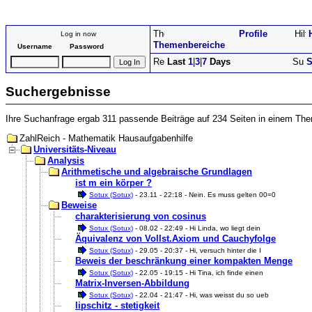
Profile
Log in now
Themenbereiche
Username
Password
Last
1
|
3
|
7
Days
S
Suchergebnisse
Ihre Suchanfrage ergab 311 passende Beiträge auf 234 Seiten in einem Th
ZahlReich - Mathematik Hausaufgabenhilfe
Universitäts-Niveau
Analysis
Arithmetische und algebraische Grundlagen
ist m ein körper ?
Sotux (Sotux)
- 23.11 - 22:18 - Nein. Es muss gelten 00=0
Beweise
charakterisierung von cosinus
Sotux (Sotux)
- 08.02 - 22:49 - Hi Linda, wo liegt dein
Äquivalenz von Vollst.Axiom und Cauchyfolge
Sotux (Sotux)
- 29.05 - 20:37 - Hi, versuch hinter die I
Beweis der beschränkung einer kompakten Menge
Sotux (Sotux)
- 22.05 - 19:15 - Hi Tina, ich finde einen
Matrix-Inversen-Abbildung
Sotux (Sotux)
- 22.04 - 21:47 - Hi, was weisst du so ueb
lipschitz - stetigkeit