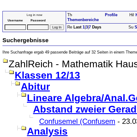
Profile
Log in now
Themenbereiche
Username
Password
Last
1
|
3
|
7
Days
S
Suchergebnisse
Ihre Suchanfrage ergab 49 passende Beiträge auf 32 Seiten in einem Them
ZahlReich - Mathematik Haus
Klassen 12/13
Abitur
Lineare Algebra/Anal.G
Abstand zweier Gerad
Confusemel (Confusem
- 23.0
Analysis