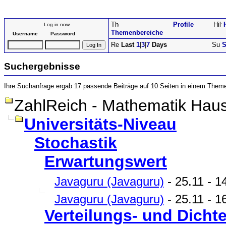
Profile
Log in now
Themenbereiche
Username
Password
Last
1
|
3
|
7
Days
S
Suchergebnisse
Ihre Suchanfrage ergab 17 passende Beiträge auf 10 Seiten in einem Them
ZahlReich - Mathematik Haus
Universitäts-Niveau
Stochastik
Erwartungswert
Javaguru (Javaguru)
- 25.11 - 1
Javaguru (Javaguru)
- 25.11 - 16
Verteilungs- und Dicht