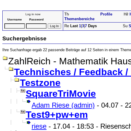
Profile
Log in now
Themenbereiche
Username
Password
Last
1
|
3
|
7
Days
S
Suchergebnisse
Ihre Suchanfrage ergab 22 passende Beiträge auf 12 Seiten in einem Them
ZahlReich - Mathematik Haus
Technisches / Feedback 
Testzone
SquareTriMovie
Adam Riese (admin)
- 04.07 - 22
Test9+pw+em
riese
- 17.04 - 18:53 - Riesensch