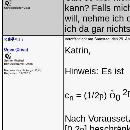
kann? Falls mich
Unregistrierter Gast
will, nehme ich 
ich da gar nichts 
Veröffentlicht am Samstag, den 29. Ap
Katrin,
Orion (Orion)
Senior Mitglied
Benutzername:
Orion
Hinweis: Es ist
Nummer des Beitrags:
1126
Registriert:
11-2001
2
ò
c
= (1/2
p
)
0
n
Nach Voraussetzu
[0,2
p
] beschränkt