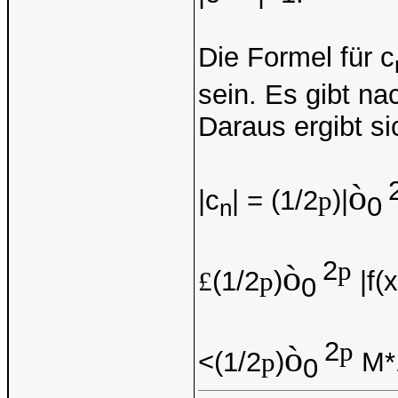
Die Formel für c
sein. Es gibt na
Daraus ergibt s
ò
|c
| = (1/2
p
)|
0
n
2
p
ò
£
(1/2
p
)
|f(x
0
2
p
ò
<(1/2
p
)
M*1
0