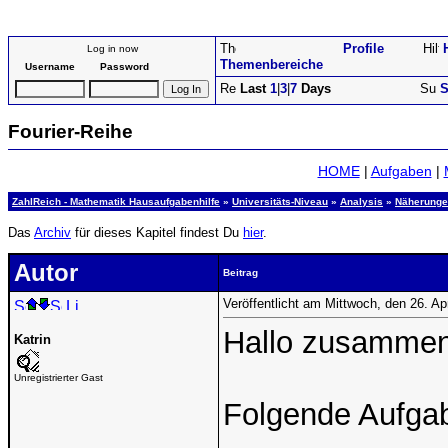
Profile
Log in now
Themenbereiche
Username
Password
Last
1
|
3
|
7
Days
S
Fourier-Reihe
HOME
|
Aufgaben
|
ZahlReich - Mathematik Hausaufgabenhilfe
»
Universitäts-Niveau
»
Analysis
»
Näherunge
Das
Archiv
für dieses Kapitel findest Du
hier
.
Autor
Beitrag
Veröffentlicht am Mittwoch, den 26. Ap
Hallo zusammen
Katrin
Unregistrierter Gast
Folgende Aufgab