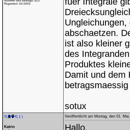
fuer Integrale gi
Nummer des Beitrags:
813
Registriert:
04-2003
Dreiecksunglei
Ungleichungen, 
abschaetzen. De
ist also kleiner
des Integranden
Produktes klein
Damit und dem H
betragsmaessig 
sotux
Veröffentlicht am Montag, den 01. Ma
Hallo,
Katrin