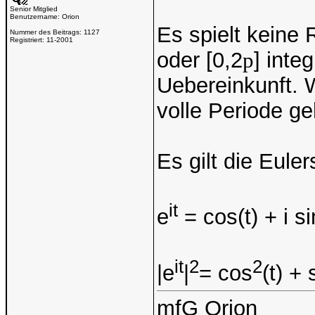
Senior Mitglied
Benutzername:
Orion
Es spielt keine 
Nummer des Beitrags:
1127
Registriert:
11-2001
oder [0,2
p
] inte
Uebereinkunft. W
volle Periode ge
Es gilt die Eule
it
e
= cos(t) + i si
it
2
2
|e
|
= cos
(t) + 
mfG Orion