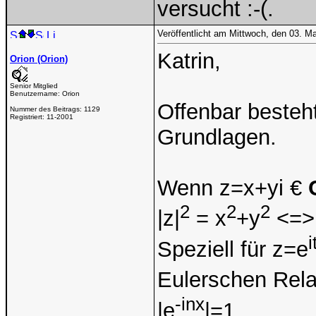
versucht :-(.
Veröffentlicht am Mittwoch, den 03. M
Katrin,
Orion (Orion)
Senior Mitglied
Benutzername:
Orion
Offenbar besteh
Nummer des Beitrags:
1129
Registriert:
11-2001
Grundlagen.
Wenn z=x+yi €
2
2
2
|z|
= x
+y
<=> 
i
Speziell für z=e
Eulerschen Rela
-inx
|e
|=1.