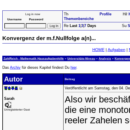
Profile
Log in now
Themenbereiche
Username
Password
Last
1
|
3
|
7
Days
S
Konvergenz der m.f.Nullfolge a(n)...
HOME
|
Aufgaben
|
ZahlReich - Mathematik Hausaufgabenhilfe
»
Universitäts-Niveau
»
Analysis
»
Konvergen
Das
Archiv
für dieses Kapitel findest Du
hier
.
Autor
Beitrag
Veröffentlicht am Samstag, den 04. 
Also wir beschäf
Sarah
die eine monoton
Unregistrierter Gast
reeler Zahelen s