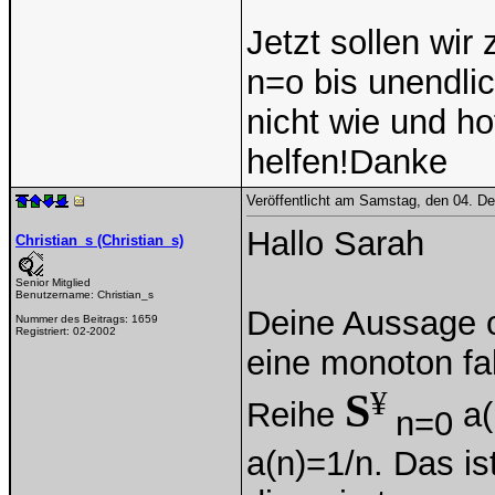
Jetzt sollen wir
n=o bis unendlic
nicht wie und h
helfen!Danke
Veröffentlicht am Samstag, den 04. 
Hallo Sarah
Christian_s (Christian_s)
Senior Mitglied
Benutzername:
Christian_s
Deine Aussage o
Nummer des Beitrags:
1659
Registriert:
02-2002
eine monoton fal
¥
S
Reihe
a(
n=0
a(n)=1/n. Das is