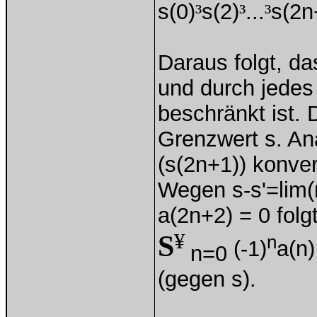
s(0)
³
s(2)
³
...
³
s(2n
Daraus folgt, da
und durch jedes
beschränkt ist. 
Grenzwert s. An
(s(2n+1)) konver
Wegen s-s'=lim(
a(2n+2) = 0 folg
¥
S
n
(-1)
a(n)
n=0
(gegen s).