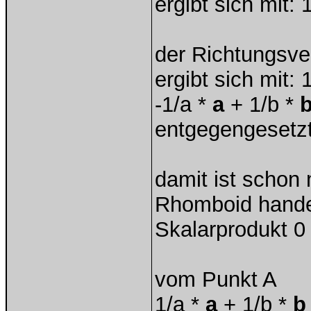
ergibt sich mit: 1
der Richtungsve
ergibt sich mit: 1
-1/a *
a
+ 1/b *
entgegengesetzt
damit ist schon 
Rhomboid handel
Skalarprodukt 0 
vom Punkt A
1/a *
a
+ 1/b *
b