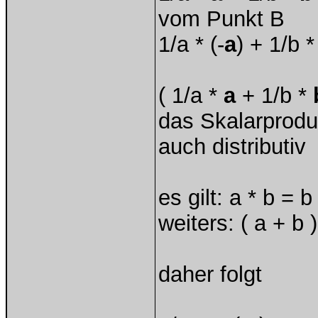
vom Punkt B
1/a * (-
a
) + 1/b 
( 1/a *
a
+ 1/b *
das Skalarprodu
auch distributiv
es gilt: a * b = b 
weiters: ( a + b )
daher folgt