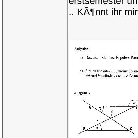
erstsemester und
.. KÃ¶nnt ihr mi