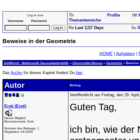
Profile
Log in now
Themenbereiche
Username
Password
Last
1
|
3
|
7
Days
S
Beweise in der Geometrie
HOME
|
Aufgaben
|
ZahlReich - Mathematik Hausaufgabenhilfe
»
Universitäts-Niveau
»
Geometrie
» Beweise 
Das
Archiv
für dieses Kapitel findest Du
hier
.
Autor
Beitrag
Veröffentlicht am Freitag, den 29. Apr
Guten Tag,
Ersti (Ersti)
Neues Mitglied
Benutzername:
Ersti
ich bin, wie der
Nummer des Beitrags:
1
Registriert:
04-2005