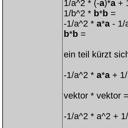
1/a^2 * (-
a
)*
a
+ 1
1/b^2 *
b
*
b
=
-1/a^2 *
a
*
a
- 1/
b
*
b
=
ein teil kürzt si
-1/a^2 *
a
*
a
+ 1/
vektor * vektor 
-1/a^2 * a^2 + 1