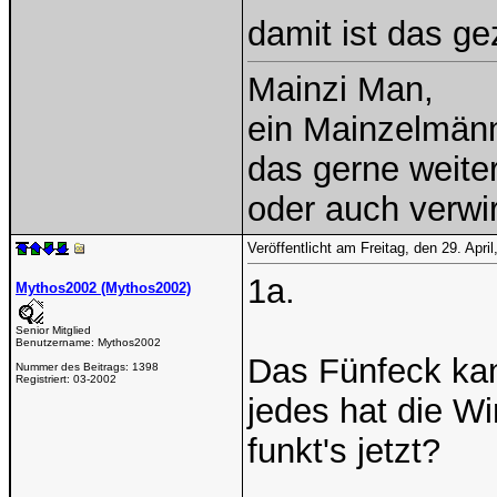
damit ist das ge
Mainzi Man,
ein Mainzelmän
das gerne weiterh
oder auch verwi
Veröffentlicht am Freitag, den 29. Apr
1a.
Mythos2002 (Mythos2002)
Senior Mitglied
Benutzername:
Mythos2002
Das Fünfeck kann
Nummer des Beitrags:
1398
Registriert:
03-2002
jedes hat die W
funkt's jetzt?