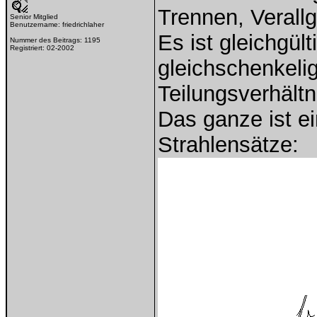
Trennen, Verall
Senior Mitglied
Benutzername:
friedrichlaher
Es ist gleichgült
Nummer des Beitrags:
1195
Registriert:
02-2002
gleichschenkelig
Teilungsverhältni
Das ganze ist e
Strahlensätze: