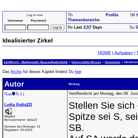
Profile
Log in now
Themenbereiche
Username
Password
Last
1
|
3
|
7
Days
S
Idealisierter Zirkel
HOME
|
Aufgaben
|
ZahlReich - Mathematik Hausaufgabenhilfe
»
Universitäts-Niveau
»
Geometrie
» Idealisier
Das
Archiv
für dieses Kapitel findest Du
hier
.
Autor
Beitrag
Veröffentlicht am Montag, den 09. Jun
Stellen Sie sich 
Lydia (lydia22)
Spitze sei S, s
Mitglied
Benutzername:
lydia22
SB.
Nummer des Beitrags:
14
Registriert:
05-2003