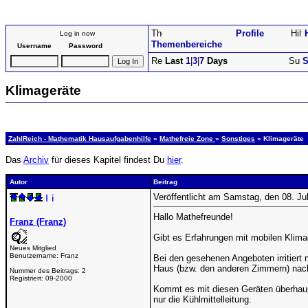
Profile
Log in now
Themenbereiche
Username
Password
Last
1
|
3
|
7
Days
S
Klimageräte
ZahlReich - Mathematik Hausaufgabenhilfe
»
Mathefreie Zone
»
Sonstiges
» Klimageräte
Das
Archiv
für dieses Kapitel findest Du
hier
.
Autor
Beitrag
Veröffentlicht am Samstag, den 08. Ju
Hallo Mathefreunde!
Franz (Franz)
Gibt es Erfahrungen mit mobilen Klim
Neues Mitglied
Benutzername:
Franz
Bei den gesehenen Angeboten irritiert
Haus (bzw. den anderen Zimmern) nac
Nummer des Beitrags:
2
Registriert:
09-2000
Kommt es mit diesen Geräten überhaupt
nur die Kühlmittelleitung.