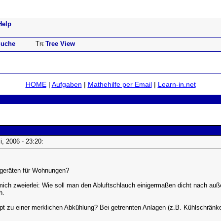
Help
uche
Tree View
HOME
|
Aufgaben
|
Mathehilfe per Email
|
Learn-in.net
li, 2006 - 23:20:
ageräten für Wohnungen?
 mich zweierlei: Wie soll man den Abluftschlauch einigermaßen dicht nach a
h.
 zu einer merklichen Abkühlung? Bei getrennten Anlagen (z.B. Kühlschränke