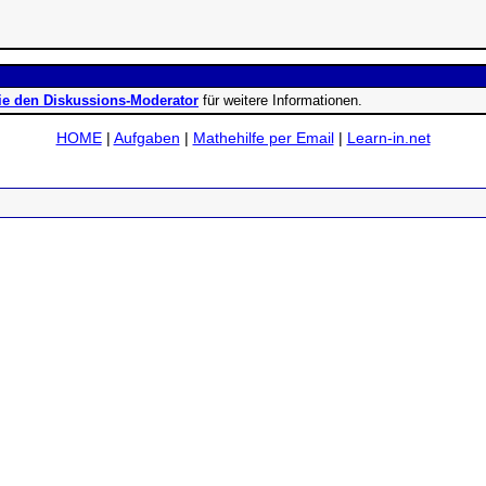
ie den Diskussions-Moderator
für weitere Informationen.
HOME
|
Aufgaben
|
Mathehilfe per Email
|
Learn-in.net
ad