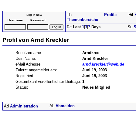
Profile
Log in now
Themenbereiche
Username
Password
Last
1
|
3
|
7
Days
S
Profil von Arnd Kreckler
Benutzername:
Arndkrec
Dein Name:
Arnd Kreckler
eMail Adresse:
arnd.kreckler@web.de
Zuletzt angemeldet am:
Juni 19, 2003
Registriert:
Juni 19, 2003
Gesamtzahl veröffentlichter Beiträge:
1
Status:
Neues Mitglied
Abmelden
Administration